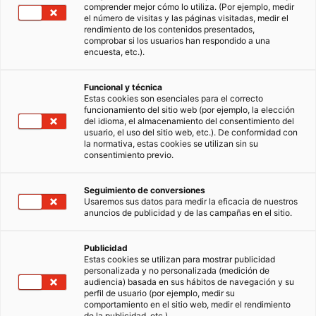
comprender mejor cómo lo utiliza. (Por ejemplo, medir
el número de visitas y las páginas visitadas, medir el
rendimiento de los contenidos presentados,
comprobar si los usuarios han respondido a una
encuesta, etc.).
Funcional y técnica
Estas cookies son esenciales para el correcto
funcionamiento del sitio web (por ejemplo, la elección
Cómo solicitar el certificado
del idioma, el almacenamiento del consentimiento del
usuario, el uso del sitio web, etc.). De conformidad con
energético para vender una casa
la normativa, estas cookies se utilizan sin su
consentimiento previo.
¿Sabías que es necesario tramitar el certificado
energético para vender una casa? Igual que
Seguimiento de conversiones
sucede con la cédula de habitabilidad, este
Usaremos sus datos para medir la eficacia de nuestros
documento es imprescindible para formalizar
14/08/2025
7 Tiempo de lectura
anuncios de publicidad y de las campañas en el sitio.
la venta de un inmueble en España. Desde el 1
de junio de 2013,…
Publicidad
Estas cookies se utilizan para mostrar publicidad
Fiscalidad
personalizada y no personalizada (medición de
audiencia) basada en sus hábitos de navegación y su
perfil de usuario (por ejemplo, medir su
comportamiento en el sitio web, medir el rendimiento
de la publicidad, etc.).