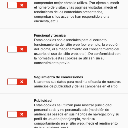
comprender mejor cómo lo utiliza. (Por ejemplo, medir
el número de visitas y las páginas visitadas, medir el
rendimiento de los contenidos presentados,
comprobar si los usuarios han respondido a una
encuesta, etc.).
Funcional y técnica
Estas cookies son esenciales para el correcto
funcionamiento del sitio web (por ejemplo, la elección
iad renueva su imagen para estar
del idioma, el almacenamiento del consentimiento del
usuario, el uso del sitio web, etc.). De conformidad con
aún más cerca de ti
la normativa, estas cookies se utilizan sin su
consentimiento previo.
La historia de la red inmobiliaria iad sigue
avanzando con paso firme. Líder europea en
Seguimiento de conversiones
número de asesores inmobiliarios
Usaremos sus datos para medir la eficacia de nuestros
independientes, la compañía estrena una
05/11/2025
2 Tiempo de lectura
anuncios de publicidad y de las campañas en el sitio.
nueva identidad de marca que refleja su
evolución, su energía y, sobre todo, su
compromiso con…
Publicidad
Estas cookies se utilizan para mostrar publicidad
iad News
personalizada y no personalizada (medición de
audiencia) basada en sus hábitos de navegación y su
perfil de usuario (por ejemplo, medir su
comportamiento en el sitio web, medir el rendimiento
de la publicidad, etc.).