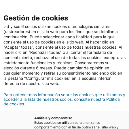
Gestión de cookies
iad News
iad y sus 6 socios utilizan cookies o tecnologías similares
(rastreadores) en el sitio web para los fines que se detallan a
continuación. Puede seleccionar cada finalidad para la que
consiente el uso de cookies en el sitio web. Al hacer clic en
iad renueva su imagen
"Aceptar todas", consiente el uso de todas nuestras cookies. Al
hacer clic en "Rechazar todas" o al cerrar el formulario de
para estar aún más cerca
consentimiento, rechaza el uso de todas las cookies, excepto las
estrictamente funcionales y técnicas. Conservaremos su
de ti
elección durante 6 meses. Puede cambiar de opinión en
cualquier momento y retirar su consentimiento haciendo clic en
la pestaña "Configurar mis cookies" en la esquina inferior
derecha de nuestro sitio web.
05/11/2025
2 Tiempo de lectura
Para obtener más información sobre las cookies que utilizamos y
acceder a la lista de nuestros socios, consulte nuestra Política
de cookies.
Análisis y compromiso
Estas cookies se utilizan para analizar su
comportamiento con el fin de optimizar el sitio web y