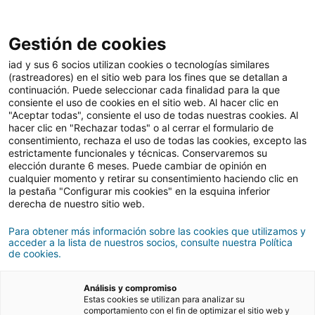
Gestión de cookies
Vender
iad y sus 6 socios utilizan cookies o tecnologías similares
(rastreadores) en el sitio web para los fines que se detallan a
continuación. Puede seleccionar cada finalidad para la que
consiente el uso de cookies en el sitio web. Al hacer clic en
Qué tener en cuenta para
"Aceptar todas", consiente el uso de todas nuestras cookies. Al
hacer clic en "Rechazar todas" o al cerrar el formulario de
vender una propiedad a
consentimiento, rechaza el uso de todas las cookies, excepto las
estrictamente funcionales y técnicas. Conservaremos su
un extranjero
elección durante 6 meses. Puede cambiar de opinión en
cualquier momento y retirar su consentimiento haciendo clic en
la pestaña "Configurar mis cookies" en la esquina inferior
derecha de nuestro sitio web.
10/05/2024
6 Tiempo de lectura
Para obtener más información sobre las cookies que utilizamos y
acceder a la lista de nuestros socios, consulte nuestra Política
de cookies.
Análisis y compromiso
Estas cookies se utilizan para analizar su
comportamiento con el fin de optimizar el sitio web y