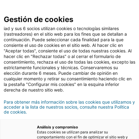
Gestión de cookies
Vender
iad y sus 6 socios utilizan cookies o tecnologías similares
(rastreadores) en el sitio web para los fines que se detallan a
continuación. Puede seleccionar cada finalidad para la que
consiente el uso de cookies en el sitio web. Al hacer clic en
Cómo una buena
"Aceptar todas", consiente el uso de todas nuestras cookies. Al
hacer clic en "Rechazar todas" o al cerrar el formulario de
calificación energética
consentimiento, rechaza el uso de todas las cookies, excepto las
estrictamente funcionales y técnicas. Conservaremos su
puede aumentar el valor
elección durante 6 meses. Puede cambiar de opinión en
cualquier momento y retirar su consentimiento haciendo clic en
de tu vivienda
la pestaña "Configurar mis cookies" en la esquina inferior
derecha de nuestro sitio web.
Para obtener más información sobre las cookies que utilizamos y
06/08/2024
6 Tiempo de lectura
acceder a la lista de nuestros socios, consulte nuestra Política
de cookies.
Análisis y compromiso
Estas cookies se utilizan para analizar su
comportamiento con el fin de optimizar el sitio web y