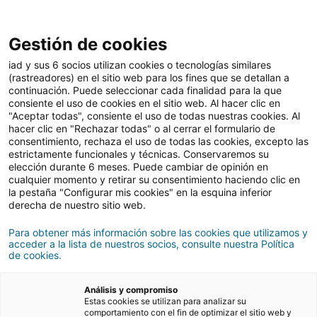
Gestión de cookies
Comprar
iad y sus 6 socios utilizan cookies o tecnologías similares
(rastreadores) en el sitio web para los fines que se detallan a
continuación. Puede seleccionar cada finalidad para la que
consiente el uso de cookies en el sitio web. Al hacer clic en
Gastos e impuestos a
"Aceptar todas", consiente el uso de todas nuestras cookies. Al
hacer clic en "Rechazar todas" o al cerrar el formulario de
pagar al comprar una
consentimiento, rechaza el uso de todas las cookies, excepto las
estrictamente funcionales y técnicas. Conservaremos su
casa: ¿cómo calcularlos?
elección durante 6 meses. Puede cambiar de opinión en
cualquier momento y retirar su consentimiento haciendo clic en
la pestaña "Configurar mis cookies" en la esquina inferior
derecha de nuestro sitio web.
18/12/2023
6 Tiempo de lectura
Para obtener más información sobre las cookies que utilizamos y
acceder a la lista de nuestros socios, consulte nuestra Política
de cookies.
Análisis y compromiso
Estas cookies se utilizan para analizar su
comportamiento con el fin de optimizar el sitio web y