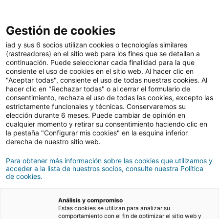
Gestión de cookies
Comprar
iad y sus 6 socios utilizan cookies o tecnologías similares
(rastreadores) en el sitio web para los fines que se detallan a
continuación. Puede seleccionar cada finalidad para la que
consiente el uso de cookies en el sitio web. Al hacer clic en
Comprar una casa para
"Aceptar todas", consiente el uso de todas nuestras cookies. Al
hacer clic en "Rechazar todas" o al cerrar el formulario de
reformar: ventajas e
consentimiento, rechaza el uso de todas las cookies, excepto las
estrictamente funcionales y técnicas. Conservaremos su
inconvenientes
elección durante 6 meses. Puede cambiar de opinión en
cualquier momento y retirar su consentimiento haciendo clic en
la pestaña "Configurar mis cookies" en la esquina inferior
derecha de nuestro sitio web.
19/09/2023
3 Tiempo de lectura
Para obtener más información sobre las cookies que utilizamos y
acceder a la lista de nuestros socios, consulte nuestra Política
de cookies.
Análisis y compromiso
Estas cookies se utilizan para analizar su
comportamiento con el fin de optimizar el sitio web y