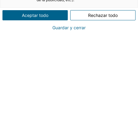
Comprar una casa para reformar
es un proyecto
Aceptar todo
Rechazar todo
ambicioso, sobre todo si quieres convertirla en tu
residencia principal. Es por eso que, antes de dar el
Guardar y cerrar
paso, es importante
valorar las ventajas y los
inconvenientes
de la operación. ¡Descubre a
continuación todo lo que hay que saber antes de
comprar una casa antigua para reformar!
¿Cuáles son las ventajas de
comprar una casa para
reformar?
Actualmente,
comprar y reformar una casa
antigua
se ha convertido en el proyecto
inmobiliario de muchos españoles, sobre todo por
las atractivas ventajas que ofrece.
La vivienda es más barata