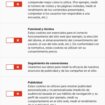
comprender mejor cómo lo utiliza. (Por ejemplo, medir
el número de visitas y las páginas visitadas, medir el
rendimiento de los contenidos presentados,
Día Mundial del Ahorro de Energía:
comprobar si los usuarios han respondido a una
trucos y consejos
encuesta, etc.).
En motivo del Día Mundial del Ahorro de
Funcional y técnica
Energía, una iniciativa del Foro Energético
Estas cookies son esenciales para el correcto
Mundial para concienciar sobre la importancia
funcionamiento del sitio web (por ejemplo, la elección
de conservar los recursos naturales y promover
21/10/2022
6 Tiempo de lectura
del idioma, el almacenamiento del consentimiento del
el uso eficiente de la energía en la población,
usuario, el uso del sitio web, etc.). De conformidad con
la normativa, estas cookies se utilizan sin su
desde iad España queremos…
consentimiento previo.
Lifestyle
Seguimiento de conversiones
Usaremos sus datos para medir la eficacia de nuestros
anuncios de publicidad y de las campañas en el sitio.
Publicidad
Estas cookies se utilizan para mostrar publicidad
personalizada y no personalizada (medición de
audiencia) basada en sus hábitos de navegación y su
perfil de usuario (por ejemplo, medir su
comportamiento en el sitio web, medir el rendimiento
de la publicidad, etc.).