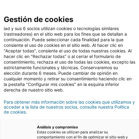
Gestión de cookies
Vender
iad y sus 6 socios utilizan cookies o tecnologías similares
(rastreadores) en el sitio web para los fines que se detallan a
continuación. Puede seleccionar cada finalidad para la que
consiente el uso de cookies en el sitio web. Al hacer clic en
8 pasos para vender tu
"Aceptar todas", consiente el uso de todas nuestras cookies. Al
hacer clic en "Rechazar todas" o al cerrar el formulario de
casa con éxito
consentimiento, rechaza el uso de todas las cookies, excepto las
estrictamente funcionales y técnicas. Conservaremos su
elección durante 6 meses. Puede cambiar de opinión en
cualquier momento y retirar su consentimiento haciendo clic en
03/02/2022
3 Tiempo de lectura
la pestaña "Configurar mis cookies" en la esquina inferior
derecha de nuestro sitio web.
Para obtener más información sobre las cookies que utilizamos y
acceder a la lista de nuestros socios, consulte nuestra Política
de cookies.
Análisis y compromiso
Estas cookies se utilizan para analizar su
comportamiento con el fin de optimizar el sitio web y