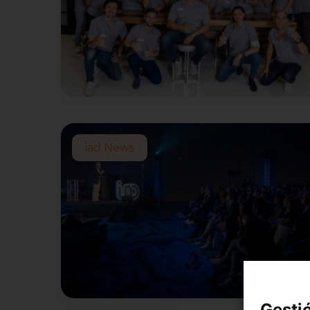
iad News
Gesti