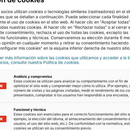
 socios utilizan cookies o tecnologías similares (rastreadores) en el s
nes que se detallan a continuación. Puede seleccionar cada finalidad 
La filial iad UK empieza su av
te el uso de cookies en el sitio web. Al hacer clic en "Aceptar todas
odas nuestras cookies. Al hacer clic en "Rechazar todas" o al cerrar e
 de consentimiento, rechaza el uso de todas las cookies, excepto las
La prestigiosa red inmobiliaria iad ha llegado 
nte funcionales y técnicas. Conservaremos su elección durante 6 m
iad UK. Esta emocionante expansión abre nueva
 opinión en cualquier momento y retirar su consentimiento haciendo c
Unido, brindándoles la oportunidad de comprar
nfigurar mis cookies" en la esquina inferior derecha de nuestro siti
er más información sobre las cookies que utilizamos y acceder a la li
07/08/2023
2 Tiempo de lectura
cios, consulte nuestra Política de cookies.
Análisis y compromiso
Estas cookies se utilizan para analizar su comportamiento con el fin de
optimizar el sitio web y comprender mejor cómo lo utiliza. (Por ejemplo, 
número de visitas y las páginas visitadas, medir el rendimiento de los c
presentados, comprobar si los usuarios han respondido a una encuesta, e
El Grupo iad registra un crec
Funcional y técnica
Estas cookies son esenciales para el correcto funcionamiento del sitio 
ejemplo, la elección del idioma, el almacenamiento del consentimiento d
El Grupo iad, posicionado como uno de los líder
usuario, el uso del sitio web, etc.). De conformidad con la normativa, est
Europa y primero en Francia, reafirma su refer
cookies se utilizan sin su consentimiento previo.