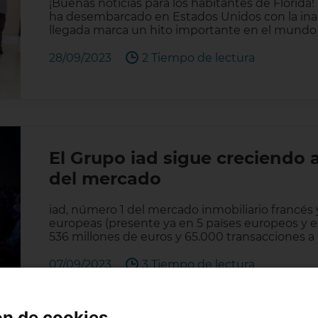
¡Buenas noticias para los habitantes de Florida! i
ha desembarcado en Estados Unidos con la inaug
llegada marca un hito importante en el mundo 
28/09/2023
2 Tiempo de lectura
El Grupo iad sigue creciendo 
del mercado
iad, número 1 del mercado inmobiliario francés y
europeas (presente ya en 5 países europeos y e
536 millones de euros y 65.000 transacciones a
07/09/2023
3 Tiempo de lectura
ón de cookies