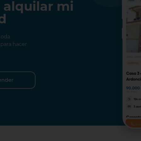
 alquilar mi
d
toda
para hacer
ender