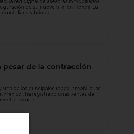
ad, la red digital de asesores inmobiliarios,
uración de su nueva filial en Florida. La
inmobiliario y brinda…
a pesar de la contracción
 una de las principales redes inmobiliarias
n México), ha registrado unas ventas de
 nivel de grupo…