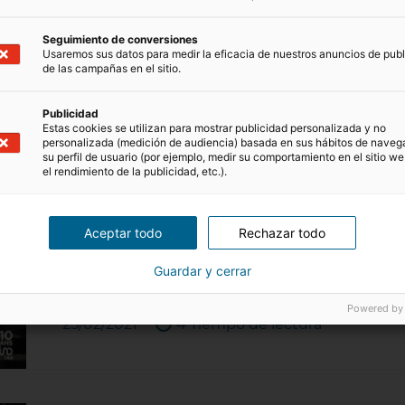
crecimiento del 30% durante el pasado ejercicio
25/07/2022
3 Tiempo de lectura
Seguimiento de conversiones
Usaremos sus datos para medir la eficacia de nuestros anuncios de publ
de las campañas en el sitio.
Publicidad
Estas cookies se utilizan para mostrar publicidad personalizada y no
personalizada (medición de audiencia) basada en sus hábitos de naveg
su perfil de usuario (por ejemplo, medir su comportamiento en el sitio we
iad recibirá una inversión de
el rendimiento de la publicidad, etc.).
euros
Aceptar todo
Rechazar todo
El Grupo iad, líder europeo en la transformación
Insight Partners, líder mundial en inversiones 
Guardar y cerrar
crecimiento, como accionista minoritario. Con 
millones…
Powered by
25/02/2021
4 Tiempo de lectura