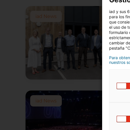
iad y sus 6
iad News
para los fi
que consien
el uso de t
formulario
estrictame
cambiar de
pestaña "Co
Para obten
nuestros so
iad News