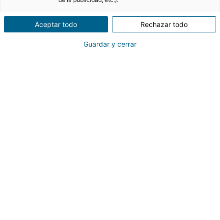
Aceptar todo
Rechazar todo
Teniendo en cuenta que el mercado de la vivienda
en alquiler está registrando precios máximos
Guardar y cerrar
históricos y que las entidades bancarias están
volviendo a ofrecer tipos de interés más favorables
en sus hipotecas,
se prevé que 2025 sea un año
de máxima tensión en el mercado
, sobre todo en
viviendas de segunda mano
.
¿Será 2025 un buen año para adquirir o poner en
venta una propiedad? A continuación, analizamos
desde iad España las previsiones sobre la
compraventa de viviendas en 2025
.
¿Cómo le ha ido al mercado
inmobiliario en 2024?
Antes de conocer cuáles son las previsiones para el