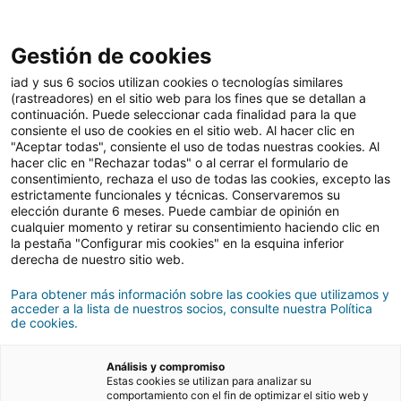
Gestión de cookies
Comprar
iad y sus 6 socios utilizan cookies o tecnologías similares
(rastreadores) en el sitio web para los fines que se detallan a
continuación. Puede seleccionar cada finalidad para la que
consiente el uso de cookies en el sitio web. Al hacer clic en
El futuro de la vivienda de
"Aceptar todas", consiente el uso de todas nuestras cookies. Al
hacer clic en "Rechazar todas" o al cerrar el formulario de
segunda mano: ¿hacia
consentimiento, rechaza el uso de todas las cookies, excepto las
estrictamente funcionales y técnicas. Conservaremos su
dónde se dirige el
elección durante 6 meses. Puede cambiar de opinión en
cualquier momento y retirar su consentimiento haciendo clic en
mercado?
la pestaña "Configurar mis cookies" en la esquina inferior
derecha de nuestro sitio web.
Para obtener más información sobre las cookies que utilizamos y
27/11/2024
5 Tiempo de lectura
acceder a la lista de nuestros socios, consulte nuestra Política
de cookies.
Análisis y compromiso
Estas cookies se utilizan para analizar su
comportamiento con el fin de optimizar el sitio web y