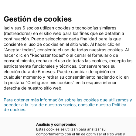
Gestión de cookies
Comprar
iad y sus 6 socios utilizan cookies o tecnologías similares
(rastreadores) en el sitio web para los fines que se detallan a
continuación. Puede seleccionar cada finalidad para la que
consiente el uso de cookies en el sitio web. Al hacer clic en
Comprar una vivienda y
"Aceptar todas", consiente el uso de todas nuestras cookies. Al
hacer clic en "Rechazar todas" o al cerrar el formulario de
reformarla de manera
consentimiento, rechaza el uso de todas las cookies, excepto las
estrictamente funcionales y técnicas. Conservaremos su
sostenible
elección durante 6 meses. Puede cambiar de opinión en
cualquier momento y retirar su consentimiento haciendo clic en
la pestaña "Configurar mis cookies" en la esquina inferior
derecha de nuestro sitio web.
17/06/2021
3 Tiempo de lectura
Para obtener más información sobre las cookies que utilizamos y
acceder a la lista de nuestros socios, consulte nuestra Política
de cookies.
Análisis y compromiso
Estas cookies se utilizan para analizar su
comportamiento con el fin de optimizar el sitio web y